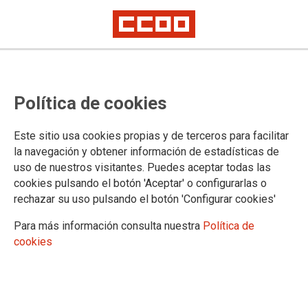
Uniprovinciales
TERCERA convocatoria
Política de cookies
extraordinaria para el curso 2025-
2026
Este sitio usa cookies propias y de terceros para facilitar
la navegación y obtener información de estadísticas de
uso de nuestros visitantes. Puedes aceptar todas las
Plazo de presentación de solicitudes: del 10 al 15 de febrero, ambos
inclusive
cookies pulsando el botón 'Aceptar' o configurarlas o
rechazar su uso pulsando el botón 'Configurar cookies'
10/02/2026.
Para más información consulta nuestra
Política de
cookies
Enlaces relacionados
Tercera convocatoria uniprovincial curso 25-26