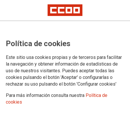
31/03/2021
AFÍLIATE A CCOO
Política de cookies
CCOO es un instrumento eficaz de
protección y mejora laboral y social.
Prueba de ello es que somos el primer
Este sitio usa cookies propias y de terceros para facilitar
sindicato, con cerca de 100.000
delegadas y delegados sindicales y casi
la navegación y obtener información de estadísticas de
un millón de personas afiliadas.
uso de nuestros visitantes. Puedes aceptar todas las
cookies pulsando el botón 'Aceptar' o configurarlas o
01/02/2021
rechazar su uso pulsando el botón 'Configurar cookies'
MEDIDAS DE PROTECCIÓN
Mascarillas FFP2 para todo
Para más información consulta nuestra
Política de
el personal de los centros
cookies
educativos