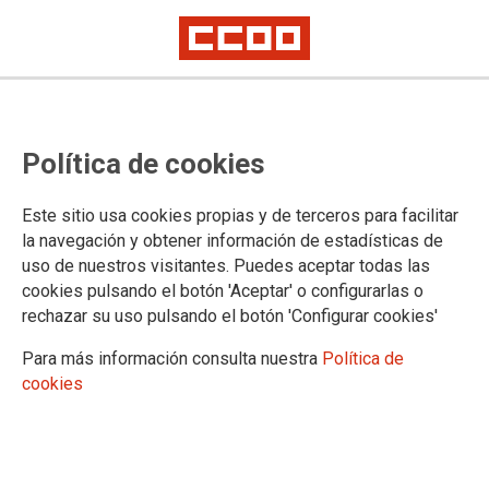
25-N
25-N: Día internacional para la
Política de cookies
elimincaión de la violencia de
género
Este sitio usa cookies propias y de terceros para facilitar
la navegación y obtener información de estadísticas de
uso de nuestros visitantes. Puedes aceptar todas las
cookies pulsando el botón 'Aceptar' o configurarlas o
24/11/2023.
rechazar su uso pulsando el botón 'Configurar cookies'
25-N
Para más información consulta nuestra
Política de
cookies
Documentación asociada
25-N