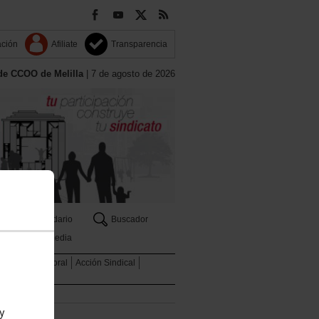
ación
Afiliate
Transparencia
de CCOO de Melilla
| 7 de agosto de 2026
Calendario
Buscador
Multimedia
er
Salud laboral
Acción Sindical
 y