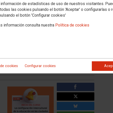
 información de estadísticas de uso de nuestros visitantes. Pu
 configuración intercultural de
todas las cookies pulsando el botón 'Aceptar' o configurarlas o 
pulsando el botón 'Configurar cookies'
s Ciudades Autónomas de
s información consulta nuestra
Política de cookies
rategias y recursos
e noviembre al 3 de febrero de 2026. Inscripciones hasta el 13
 en el apartado 3.3 del baremo de interinos así como para su
ión permanente.
 no afiliados.
 de cookies
Configurar cookies
Acep