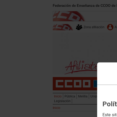
Federación de Enseñanza de CCOO de M
Zona afiliación
A
Inicio
Pública
Melilla
Uniprovinciales
D
Legislación
Polí
Inicio
Este sit