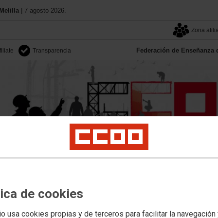
elilla
| 7 agosto 2026.
Zona afili
Federación de Enseñanza 
filiate
Transparencia
Aquí estamos
Territorios
Documentos
Sala Prensa
ir. Prov.
Formación
Exterior
Oposiciones
Universidad
PSEC
Privada
Muj
tica de cookies
io usa cookies propias y de terceros para facilitar la navegación