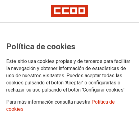
Cursos
Cursos en línea 2025 con inicio en
Política de cookies
el mes de octubre. Homologados y
válidos para sexenios, oposiciones
Este sitio usa cookies propias y de terceros para facilitar
la navegación y obtener información de estadísticas de
y concursos de traslados.
uso de nuestros visitantes. Puedes aceptar todas las
cookies pulsando el botón 'Aceptar' o configurarlas o
rechazar su uso pulsando el botón 'Configurar cookies'
01/10/2025.
Para más información consulta nuestra
Política de
cookies
Enlaces relacionados
CURSOS OCTUBRE 2025