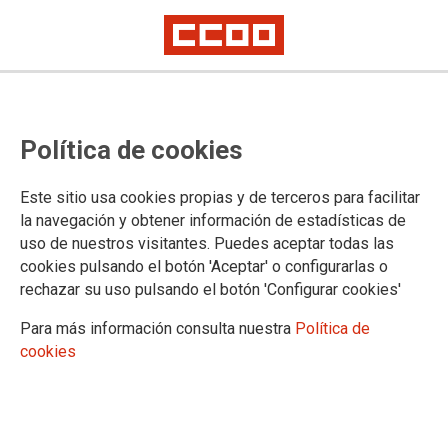
Interinos
I Convocatoria extraordinaria para
Política de cookies
el curso 2025-2026. Resolución de
la convocatoria.
Este sitio usa cookies propias y de terceros para facilitar
la navegación y obtener información de estadísticas de
uso de nuestros visitantes. Puedes aceptar todas las
El plazo de presentación de solicitudes será de 10 (diez) días naturales a
partir del día siguiente al de publicación de esta convocatoria (5 de
cookies pulsando el botón 'Aceptar' o configurarlas o
septiembre).
rechazar su uso pulsando el botón 'Configurar cookies'
Para más información consulta nuestra
Política de
09/09/2025.
cookies
Enlaces relacionados
Primera Convocatoria Extraordinaria.