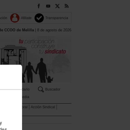
ación
Afiliate
Transparencia
de CCOO de Melilla
| 8 de agosto de 2026
Calendario
Buscador
Multimedia
er
Salud laboral
Acción Sindical
 y
edes