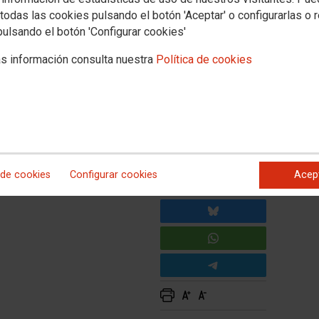
todas las cookies pulsando el botón 'Aceptar' o configurarlas o 
icio curso 2025-2026.
pulsando el botón 'Configurar cookies'
 definitivos de las
s información consulta nuestra
Política de cookies
idas y denegadas
 de cookies
Configurar cookies
Acep