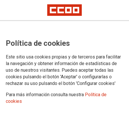
Expectativa
Funcionarios de carrera.
Política de cookies
Expectativas de destinos:
Resolución y adjudicaciones
Este sitio usa cookies propias y de terceros para facilitar
la navegación y obtener información de estadísticas de
definitivas de destinos.
uso de nuestros visitantes. Puedes aceptar todas las
cookies pulsando el botón 'Aceptar' o configurarlas o
rechazar su uso pulsando el botón 'Configurar cookies'
21/07/2025.
Para más información consulta nuestra
Política de
cookies
Enlaces relacionados
Expectativa de destino.