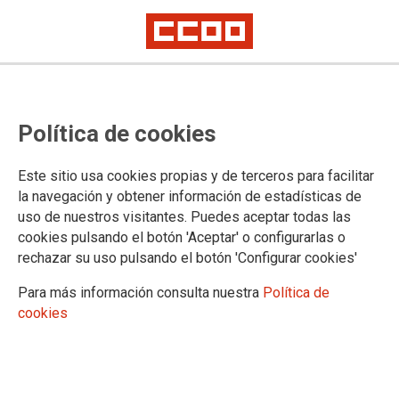
Oposiciones
Documentación, instrucciones,
Política de cookies
normas generales y criterios de
calificación de varias
Este sitio usa cookies propias y de terceros para facilitar
la navegación y obtener información de estadísticas de
especialidades.
uso de nuestros visitantes. Puedes aceptar todas las
cookies pulsando el botón 'Aceptar' o configurarlas o
rechazar su uso pulsando el botón 'Configurar cookies'
19/06/2025.
Para más información consulta nuestra
Política de
cookies
Enlaces relacionados
Documentación, instrucciones, normas generales y criterios de
calificación de varias especialidades.