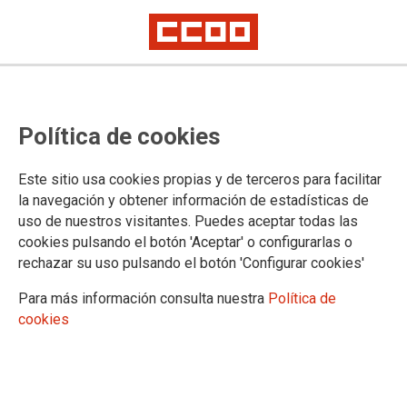
Concurso de traslados
Concurso de traslados para
Política de cookies
funcionarios del Cuerpo de
Maestros en el ámbito de gestión
Este sitio usa cookies propias y de terceros para facilitar
la navegación y obtener información de estadísticas de
territorial del Ministerio.
uso de nuestros visitantes. Puedes aceptar todas las
cookies pulsando el botón 'Aceptar' o configurarlas o
LISTADOS PROVISIONALES.
rechazar su uso pulsando el botón 'Configurar cookies'
De conformidad con lo dispuesto en la base decimoctava de la
Para más información consulta nuestra
Política de
Resolución de convocatoria del concurso de traslados, los interesados
podrán, en el plazo de diez días hábiles a partir de la exposición de la
cookies
resolución provisional de adjudicación de destinos, presentar escritos de
reclamaciones y/o desestimiento contra la misma.
12/03/2025.