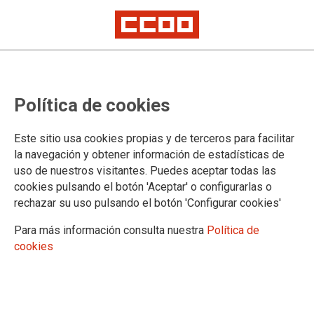
MUFACE
Concentración en defensa del
Política de cookies
modelo MUFACE. Hoy,
miércoles11 de diciembre, a las
Este sitio usa cookies propias y de terceros para facilitar
la navegación y obtener información de estadísticas de
18.00 h, frente a la Delegación del
uso de nuestros visitantes. Puedes aceptar todas las
cookies pulsando el botón 'Aceptar' o configurarlas o
Gobierno.
rechazar su uso pulsando el botón 'Configurar cookies'
Para más información consulta nuestra
Política de
04/12/2024.
cookies